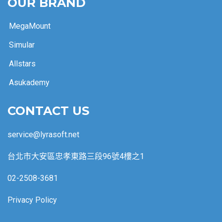
OUR BRAND
MegaMount
Simular
Allstars
Asukademy
CONTACT US
service@lyrasoft.net
台北市大安區忠孝東路三段96號4樓之1
02-2508-3681
Privacy Policy