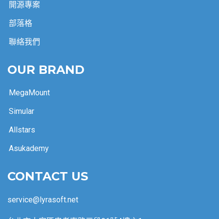
開源專案
部落格
聯絡我們
OUR BRAND
MegaMount
Simular
Allstars
Asukademy
CONTACT US
service@lyrasoft.net